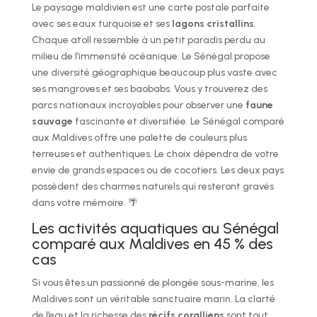
Le paysage maldivien est une carte postale parfaite
avec ses eaux turquoise et ses
lagons cristallins
.
Chaque atoll ressemble à un petit paradis perdu au
milieu de l’immensité océanique. Le Sénégal propose
une diversité géographique beaucoup plus vaste avec
ses mangroves et ses baobabs. Vous y trouverez des
parcs nationaux incroyables pour observer une
faune
sauvage
fascinante et diversifiée. Le Sénégal comparé
aux Maldives offre une palette de couleurs plus
terreuses et authentiques. Le choix dépendra de votre
envie de grands espaces ou de cocotiers. Les deux pays
possèdent des charmes naturels qui resteront gravés
dans votre mémoire. 🌴
Les activités aquatiques au Sénégal
comparé aux Maldives en 45 % des
cas
Si vous êtes un passionné de plongée sous-marine, les
Maldives sont un véritable sanctuaire marin. La clarté
de l’eau et la richesse des
récifs coralliens
sont tout