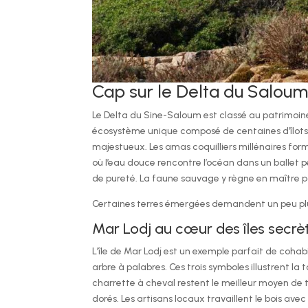
Cap sur le Delta du Saloum
Le Delta du Sine-Saloum est classé au patrimoin
écosystème unique composé de centaines d’îlots b
majestueux. Les amas coquilliers millénaires for
où l’eau douce rencontre l’océan dans un ballet
de pureté. La faune sauvage y règne en maître pou
Certaines terres émergées demandent un peu plus
Mar Lodj au cœur des îles secrè
L’île de Mar Lodj est un exemple parfait de cohab
arbre à palabres. Ces trois symboles illustrent l
charrette à cheval restent le meilleur moyen de 
dorés. Les artisans locaux travaillent le bois ave