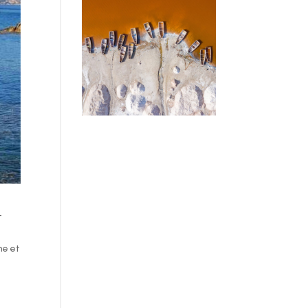
t
ne et