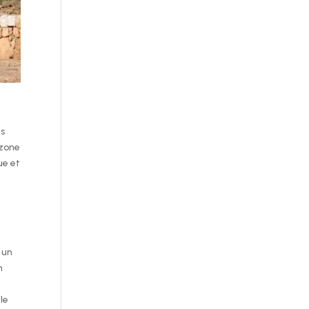
ns
 zone
ue et
 un
n
le