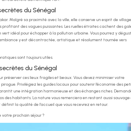
 secrètes du Sénégal
akar. Malgré sa proximité avec la ville, elle conserve un esprit de village
 profitant des vagues puissantes. Les ruelles étroites cachent des gal
mon vert idéal pour échapper à la pollution urbaine. Vous pourrez y dégus
 L’ambiance y est décontractée, artistique et résolument tournée vers
pratiques sont toujours utiles.
 secrètes du Sénégal
r préserver ces lieux fragiles et beaux. Vous devez minimiser votre
irogue. Privilégiez les guides locaux pour soutenir l’économie des pet
s garantit une intégration harmonieuse et des échanges riches. Deman
os des habitants. La nature vous remerciera en restant aussi sauvage
éfinit la qualité de l’accueil que vous recevrez en retour.
e votre prochain séjour ?