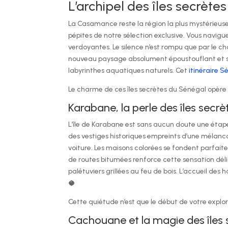
L’archipel des îles secrèt
La Casamance reste la région la plus mystérieuse 
pépites de notre sélection exclusive. Vous navigu
verdoyantes. Le silence n’est rompu que par le c
nouveau paysage absolument époustouflant et sa
labyrinthes aquatiques naturels. Cet
itinéraire 
Le charme de ces îles secrètes du Sénégal opère 
Karabane, la perle des îles secr
L’île de Karabane est sans aucun doute une étape
des vestiges historiques empreints d’une mélanco
voiture. Les maisons colorées se fondent parfai
de routes bitumées renforce cette sensation déli
palétuviers grillées au feu de bois. L’accueil 
🥥
Cette quiétude n’est que le début de votre explor
Cachouane et la magie des îles