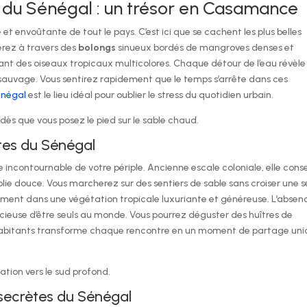
es du Sénégal : un trésor en Casamance
et envoûtante de tout le pays. C’est ici que se cachent les plus belles
erez à travers des
bolongs
sinueux bordés de mangroves denses et
hant des oiseaux tropicaux multicolores. Chaque détour de l’eau révèle
uvage. Vous sentirez rapidement que le temps s’arrête dans ces
Sénégal
est le lieu idéal pour oublier le stress du quotidien urbain.
dès que vous posez le pied sur le sable chaud.
ètes du Sénégal
 incontournable de votre périple. Ancienne escale coloniale, elle cons
lie douce. Vous marcherez sur des sentiers de sable sans croiser une s
tement dans une végétation tropicale luxuriante et généreuse. L’absen
cieuse d’être seuls au monde. Vous pourrez déguster des huîtres de
des habitants transforme chaque rencontre en un moment de partage uni
ation vers le sud profond.
 secrètes du Sénégal