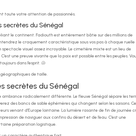
t toute votre attention de passionnés.
les secrètes du Sénégal
liant le continent. Fadiouth est entièrement bâtie sur des millions de
entendrez le craquement caractéristique sous vos pas à chaque ruelle
un spectacle visuel assez incroyable. Le cimetière mixte est un lieu de
C’est une preuve vivante que la paix est possible entre les peuples. Vo
oujours dans l’esprit. 🐚
s géographiques de taille.
îles secrètes du Sénégal
ne ambiance radicalement différente. Le fleuve Sénégal sépare les ter
verez des bancs de sable éphémères qui changent selon les saisons. C
eurs venant d’Europe lointaine. La lumière rasante de fin de journée c
pression de naviguer aux confins du désert et de l’eau. C’est une
taine préparation logistique.
nt un caractère authentique fort.