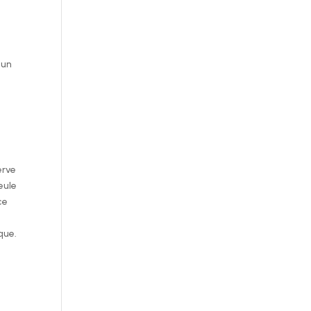
 un
erve
eule
ce
que.