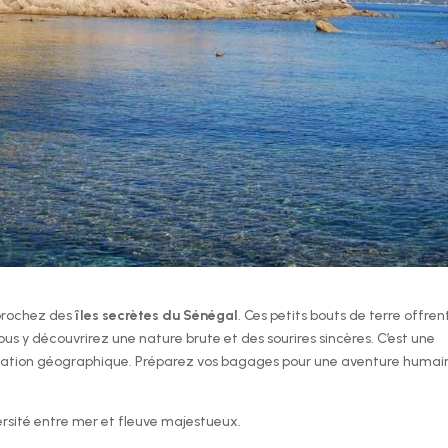
pprochez des
îles secrètes du Sénégal
. Ces petits bouts de terre offren
us y découvrirez une nature brute et des sourires sincères. C’est une
ploration géographique. Préparez vos bagages pour une aventure humai
ersité entre mer et fleuve majestueux.