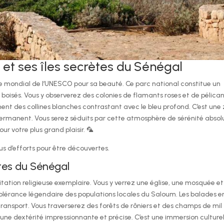
 et ses îles secrètes du Sénégal
e mondial de l’UNESCO pour sa beauté. Ce parc national constitue un
oisés. Vous y observerez des colonies de flamants roses et de pélica
ment des collines blanches contrastant avec le bleu profond. C’est une
 permanent. Vous serez séduits par cette atmosphère de sérénité absol
r votre plus grand plaisir. 🦜
 d’efforts pour être découvertes.
tes du Sénégal
itation religieuse exemplaire. Vous y verrez une église, une mosquée et
a tolérance légendaire des populations locales du Saloum. Les balades e
transport. Vous traverserez des forêts de rôniers et des champs de mil
c une dextérité impressionnante et précise. C’est une immersion culturel