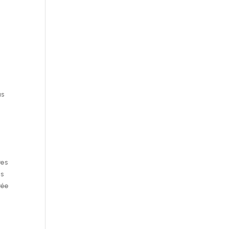
us
res
es
rée