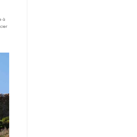
e à
cier