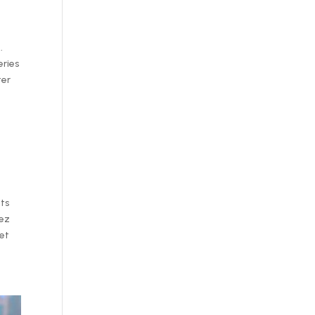
.
eries
ter
its
dez
 et