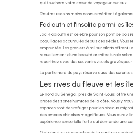
qui touchera votre cœur de voyageur curieux.
D’autres recoins moins connus méritent égalemen
Fadiouth et l’insolite parmi les î
Joal-Fadiouth est célèbre pour son pont de bois re
coquillages accumulés depuis des siècles. Vous 
empruntée. Les greniers à mil sur pilotis offrent 
recueillement d’une beauté architecturale sobre. 
repartirez avec des souvenirs visuels gravés pour t
La partie nord du pays réserve aussi des surprise
Les rives du fleuve et les 
Le nord du Sénégal, près de Saint-Louis, offre u
arides des zones humides de la côte. Vous y trou
espaces sont des refuges pour les oiseaux migrat
des ombres chinoises magnifiques. Vous aurez l’im
expérience sensorielle forte qui demande une cer
Certains sites plus proches de la capitale garde