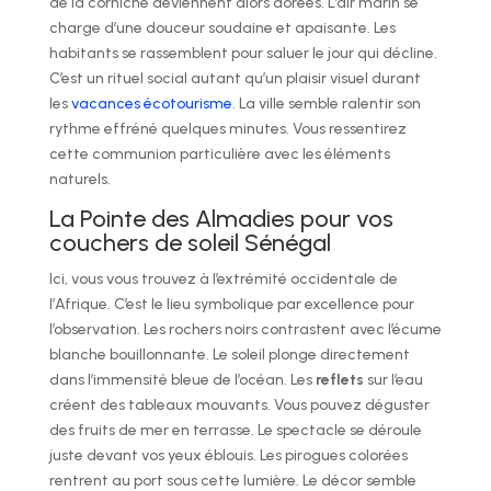
de la corniche deviennent alors dorées. L’air marin se
charge d’une douceur soudaine et apaisante. Les
habitants se rassemblent pour saluer le jour qui décline.
C’est un rituel social autant qu’un plaisir visuel durant
les
vacances écotourisme
. La ville semble ralentir son
rythme effréné quelques minutes. Vous ressentirez
cette communion particulière avec les éléments
naturels.
La Pointe des Almadies pour vos
couchers de soleil Sénégal
Ici, vous vous trouvez à l’extrémité occidentale de
l’Afrique. C’est le lieu symbolique par excellence pour
l’observation. Les rochers noirs contrastent avec l’écume
blanche bouillonnante. Le soleil plonge directement
dans l’immensité bleue de l’océan. Les
reflets
sur l’eau
créent des tableaux mouvants. Vous pouvez déguster
des fruits de mer en terrasse. Le spectacle se déroule
juste devant vos yeux éblouis. Les pirogues colorées
rentrent au port sous cette lumière. Le décor semble