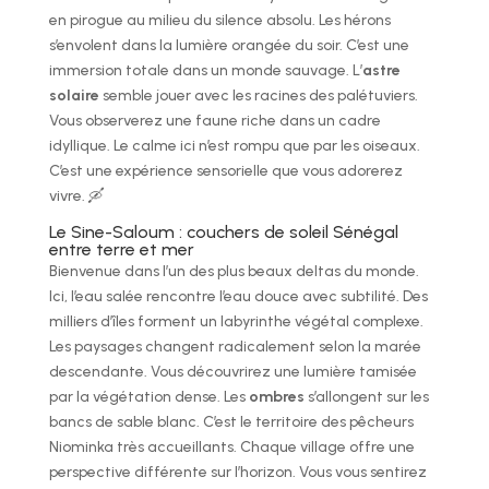
en pirogue au milieu du silence absolu. Les hérons
s’envolent dans la lumière orangée du soir. C’est une
immersion totale dans un monde sauvage. L’
astre
solaire
semble jouer avec les racines des palétuviers.
Vous observerez une faune riche dans un cadre
idyllique. Le calme ici n’est rompu que par les oiseaux.
C’est une expérience sensorielle que vous adorerez
vivre. 🛶
Le Sine-Saloum : couchers de soleil Sénégal
entre terre et mer
Bienvenue dans l’un des plus beaux deltas du monde.
Ici, l’eau salée rencontre l’eau douce avec subtilité. Des
milliers d’îles forment un labyrinthe végétal complexe.
Les paysages changent radicalement selon la marée
descendante. Vous découvrirez une lumière tamisée
par la végétation dense. Les
ombres
s’allongent sur les
bancs de sable blanc. C’est le territoire des pêcheurs
Niominka très accueillants. Chaque village offre une
perspective différente sur l’horizon. Vous vous sentirez